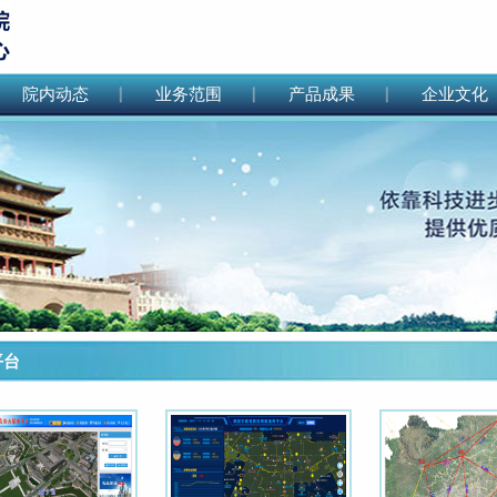
院内动态
业务范围
产品成果
企业文化
台