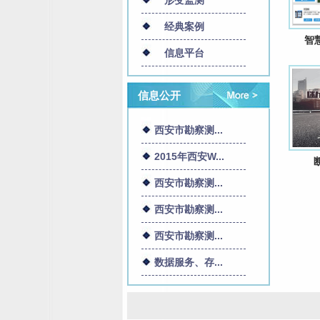
形变监测
经典案例
智
信息平台
信息公开
西安市勘察测...
2015年西安W...
西安市勘察测...
西安市勘察测...
西安市勘察测...
数据服务、存...