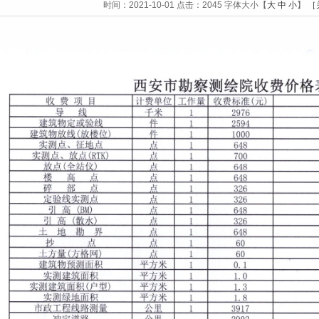
时间：
2021-10-01
点击：
2045
字体大小【
大
中
小
】
［