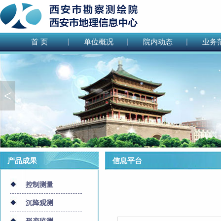
首 页
单位概况
院内动态
业务
<
产品成果
信息平台
控制测量
沉降观测