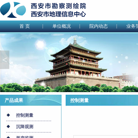
首 页
单位概况
院内动态
业务
<
产品成果
控制测量
控制测量
沉降观测