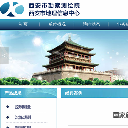
首 页
单位概况
院内动态
业务
<
产品成果
经典案例
控制测量
国家
沉降观测