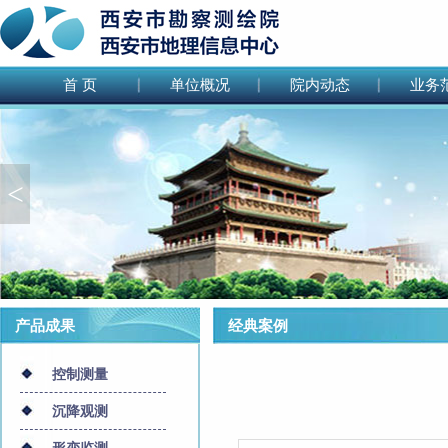
首 页
单位概况
院内动态
业务
<
产品成果
经典案例
控制测量
沉降观测