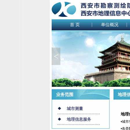
首 页
单位概况
<
业务范围
地理信
城市测量
地理
地理信息服务
•城
•各