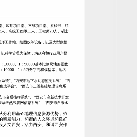
部、应用项目部、三维项目部、质检部、航
2
人，高级工程师
11
人，工程师
20
人。硕士
图形工作站、绘图仪等设备，以及大型数据
，以科学管理为保障，为政府和行业用户提
1
：
10000
、
1
：
50000
基本比例尺地形图数
：
10000
、
1
：
5
万数字高程模型库，地名、
系统”、“西安市地下水动态监测系统”、“西
集成平台”、
“西安市三维基础地理信息系
安市交通指挥系统”、
“西安市高新技术开发
秦华天然气管网信息系统”、
“西安市自来水
从分利用基础地理信息资源优势，夯
的研发能力、和谐的人文环境和良好
设人文西安，活力西安、和谐西安作