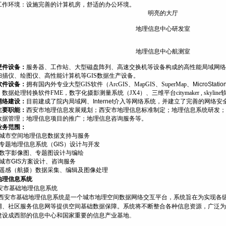
工作环境：设施完善的计算机房，舒适的办公环境。
明亮的大厅
地理信息中心研发室
地理信息中心航测室
硬件设备：
服务器、工作站、大型磁盘阵列、高速交换机等设备构成的高性能局域网络
扫描仪、绘图仪、高性能计算机等GIS数据生产设备。
软件设备：
拥有国内外专业大型
GIS
软件
（
ArcGIS
、
MapGIS
、
SuperMap
、
MicroStatio
，数据处理转换软件
FME
，
数字化摄影测量系统
（
JX4
）
、三维平台citymaker , s
网络建设：
目前建成了院内局域网、
Internet
介入等网络系统，并建立了完善的网络安
主要职能：
西安市地理信息发展规划；西安市地理信息标准制定；地理信息系统研发；
数据管理；地理信息项目的推广；地理信息咨询服务等。
业务范围：
城市空间地理信息数据支持与服务
专题地理信息系统（
GIS
）设计与开发
数字影像图、专题图设计与编绘
城市
GIS
方案设计、咨询服务
遥感（航摄）数据采集、编辑及图像处理
地理信息系统
安市基础地理信息系统
西安市基础地理信息系统是一个城市地理空间数据网络交互平台，系统旨在为实现各
网、社区服务信息网等提供空间基础数据保障。系统将不断整合各种信息资源，广泛为
建设成西部的信息中心和国家重要的信息产业基地
。