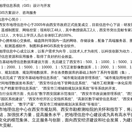
题地理信息系统（GIS）设计与开发
GIS方案设计、咨询服务
信息中心简介：
西安市地理信息中心于
2005
年由西安市政府正式批复成立，目前信息中心下设：研发
、遥感制图室、网络控室；现有职工
48
人，其中教授级高工
2
人，西安市突出贡献专家
生
12
人，大专以上学历人员占全体职工的
100%
。
中心拥有核心交换机、磁盘阵列等国内一流的网络、存储设备，配备了高端服务器、
件、航测遥感软件、制图和多种
GIS
系统专业软件。
地理信息中心成立以来，以客户需求为向导，以技术人才为依托，以科技创新为动力
理信息资源和应用服务，取得了良好的社会效益。
在基础地理信息数据库建设方面，先后建立了西安市
1
：
500
、
1
：
1000
、
1
：
5000
、
，
1
：
2000
、
1
：
5000
、
1
：
10000
、
1
：
5
万正射影像数据库，
1
：
2000
、
1
：
5000
、
1
体、规划道路、规划用地数据库。并在各类数据库的基础上制作了系列专题图（集）。
先后完成了“西安市基础地理信息系统”、“城市规划道路管理系统”、“城市规划用地管理
空间地理数据发布系统”、“西安市综合地下管网信息系统”、
“城市工程测量一体化应用
、“生产档案管理信息系统”、
“西安市三维辅助规划决策系统”等等系统的开发。
在行业应用方面，先后在“数字西安国家示范项目”、
“西安市市政设施管理系统”、“西
字园区系统建设”、“西安市经开区公安指挥系统”、“高新区数字城管信息系统”、“西安
信息系统”
、“数字浐灞”、“西安市三维辅助规划决策系统”等项目”。
市地理信息中心在西安市规划局、西安市勘察测绘院的关怀和指导下，将
础，加强技术力量，提高服务水平，把地理信息中心建设成为具有高水平
文化的模范集体。立足服务与创新，面向西安经济建设和社会发展，为建
大贡献。