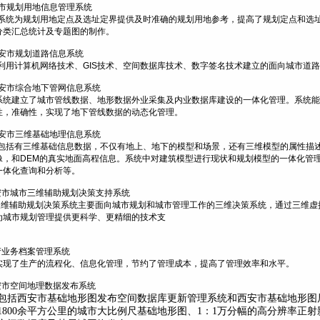
市规划用地信息管理系统
系统为规划用地定点及选址定界提供及时准确的规划用地参考，提高了规划定点和选
分类汇总统计及专题图的制作。
安市规划道路信息系统
利用计算机网络技术、
GIS
技术、空间数据库技术、数字签名技术建立的面向城市道路
安市综合地下管网信息系统
系统建立了城市管线数据、地形数据外业采集及内业数据库建设的一体化管理。系统能
性，准确性，实现了地下管线数据的动态化管理。
安市三维基础地理信息系统
包括有三维基础信息数据，不仅有地上、地下的模型和场景，还有三维模型的属性描
像，和
DEM
的真实地面高程信息。系统中对建筑模型进行现状和规划模型的一体化管
一体化查询和分析等。
安市城市三维辅助规划决策支持系统
三维辅助规划决策系统主要面向城市规划和城市管理工作的三维决策系统，通过三维虚
为城市规划管理提供更科学、更精细的技术支
产业务档案管理系统
实现了生产的流程化、信息化管理，节约了管理成本，提高了管理效率和水平。
安市空间地理数据发布系统
包括西安市基础地形图发布空间数据库更新管理系统和西安市基础地形图
1800
余平方公里的城市大比例尺基础地形图、
1
：
1
万分幅的高分辨率正射