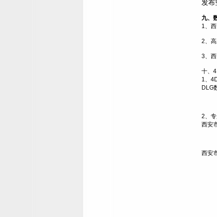
发布
九、
1
、西
2
、高
3
、西
十、
4
1
、
4
DLG
2
、专
西安
西安