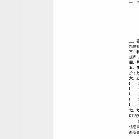
一、
二、
精度
三、
据库
四、
五、
护；
六、
l
l
l
l
l
七、
01
西
信息
西安