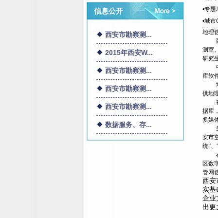
•专
信息公开
•城市
地理
西安市勘察测...
测室
2015年西安W...
研究
西安市勘察测...
库软
西安市勘察测...
供地
西安市勘察测...
据库
多媒
数据服务、存...
安市
统”
区数
管网
西安
实基
企业
出更